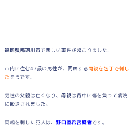
福岡県那珂川市
で悲しい事件が起こりました。
市内に住む47歳の男性が、同居する
両親を包丁で刺し
た
そうです。
男性の
父親
は亡くなり、
母親
は背中に傷を負って病院
に搬送されました。
両親を刺した犯人は、
野口直希容疑者
です。