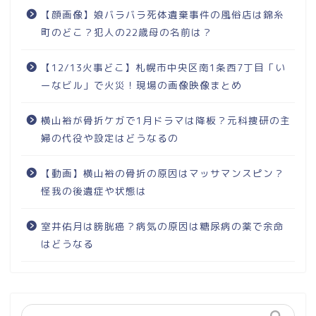
【顔画像】娘バラバラ死体遺棄事件の風俗店は錦糸
町のどこ？犯人の22歳母の名前は？
【12/13火事どこ】札幌市中央区南1条西7丁目「い
ーなビル」で火災！現場の画像映像まとめ
横山裕が骨折ケガで1月ドラマは降板？元科捜研の主
婦の代役や設定はどうなるの
【動画】横山裕の骨折の原因はマッサマンスピン？
怪我の後遺症や状態は
室井佑月は膀胱癌？病気の原因は糖尿病の薬で余命
はどうなる