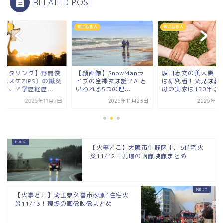
RELATED POST
なる人
気になる人
気になる人
モニタリング】野間俊
【顔画像】SnowManラ
坂口志文の美人妻・
（バスケZIPS）の鍼灸
イブの全裸女は誰？AIと
は研究者！父兄は教
どこ？学歴経歴...
いわれる5つの理...
母の実家は150年以上.
2025年11月7日
2025年11月23日
2025年1
【火事どこ】大阪市生野区中川6住宅火
災11/12！現場の画像映像まとめ
【火事どこ】埼玉県久喜市砂原1住宅火
災11/13！現場の画像映像まとめ