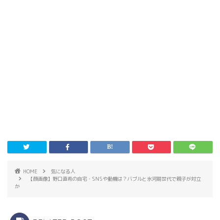
HOME
気になる人
【顔画像】野口直希の自宅・SNSや動機は？バブルと氷河期世代で親子が対立
か