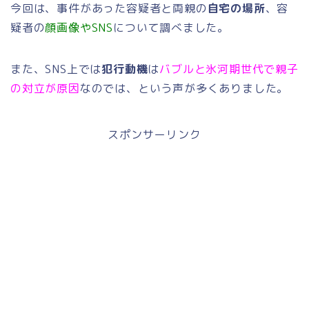
今回は、事件があった容疑者と両親の
自宅の場所
、容
疑者の
顔画像やSNS
について調べました。
また、SNS上では
犯行動機
は
バブルと氷河期世代で親子
の対立が原因
なのでは、という声が多くありました。
スポンサーリンク