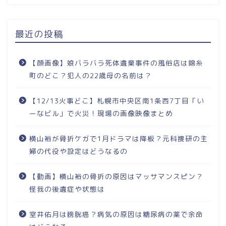
最近の投稿
【顔画像】娘バラバラ死体遺棄事件の風俗店は錦糸
町のどこ？犯人の22歳母の名前は？
【12/13火事どこ】札幌市中央区南1条西7丁目「い
ーなビル」で火災！現場の画像映像まとめ
横山裕が骨折ケガで1月ドラマは降板？元科捜研の主
婦の代役や設定はどうなるの
【動画】横山裕の骨折の原因はマッサマンスピン？
怪我の後遺症や状態は
室井佑月は膀胱癌？病気の原因は糖尿病の薬で余命