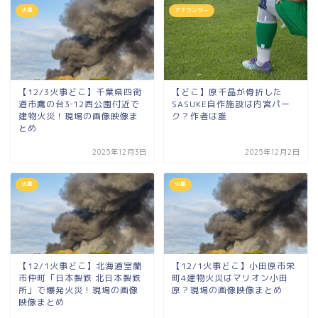
火事
アナウンサー
【12/3火事どこ】千葉県四街
【どこ】原千晶が骨折した
道市鷹の台3‐12西公園付近で
SASUKE自作施設は内宮パー
建物火災！現場の画像映像ま
ク？作者は誰
とめ
2025年12月3日
2025年12月2日
火事
火事
【12/1火事どこ】北海道室蘭
【12/1火事どこ】小田原市栄
市仲町「日本製鉄 北日本製鉄
町4建物火災はマリオン小田
所」で爆発火災！現場の画像
原？現場の画像映像まとめ
映像まとめ