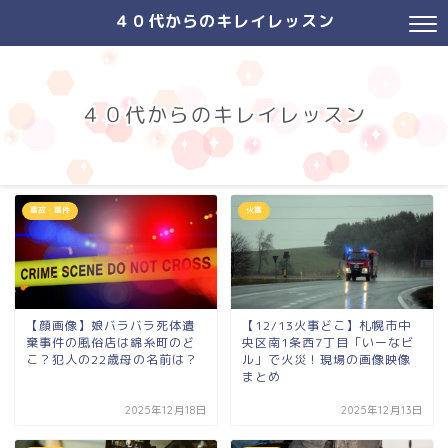
４０代からのキレイレッスン
４０代からのキレイレッスン
事故・事件
火事
【顔画像】娘バラバラ死体遺
【12/13火事どこ】札幌市中
棄事件の風俗店は錦糸町のど
央区南1条西7丁目「いーなビ
こ？犯人の22歳母の名前は？
ル」で火災！現場の画像映像
まとめ
2025年12月18日
2025年12月13日