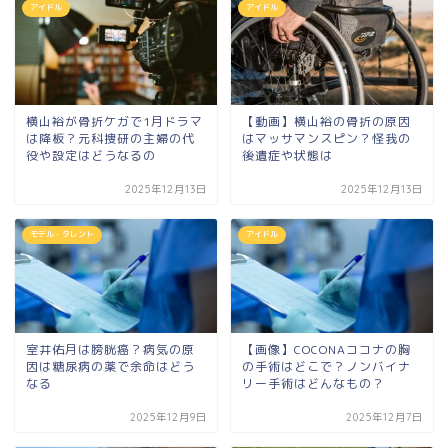
アイドル
アイドル
横山裕が骨折ケガで1月ドラマ
【動画】横山裕の骨折の原因
は降板？元科捜研の主婦の代
はマッサマンスピン？怪我の
役や設定はどうなるの
後遺症や状態は
2025年12月13日
2025年12月13日
モデル・タレント
アイドル
室井佑月は膀胱癌？病気の原
【画像】COCONAココナの胸
因は糖尿病の薬で余命はどう
の手術はどこで？ノンバイナ
なる
リー手術はどんなもの？
2025年12月9日
2025年12月7日